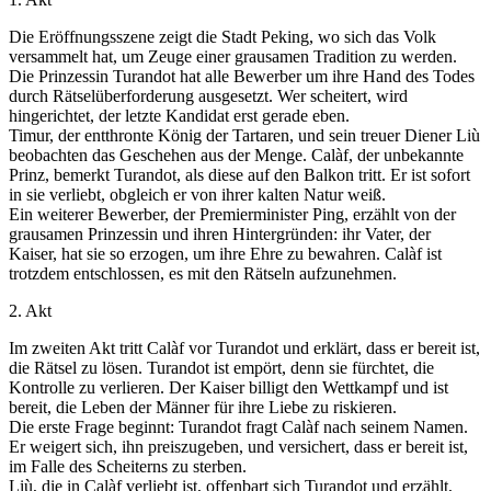
Die Eröffnungsszene zeigt die Stadt Peking, wo sich das Volk
versammelt hat, um Zeuge einer grausamen Tradition zu werden.
Die Prinzessin Turandot hat alle Bewerber um ihre Hand des Todes
durch Rätselüberforderung ausgesetzt. Wer scheitert, wird
hingerichtet, der letzte Kandidat erst gerade eben.
Timur, der entthronte König der Tartaren, und sein treuer Diener Liù
beobachten das Geschehen aus der Menge. Calàf, der unbekannte
Prinz, bemerkt Turandot, als diese auf den Balkon tritt. Er ist sofort
in sie verliebt, obgleich er von ihrer kalten Natur weiß.
Ein weiterer Bewerber, der Premierminister Ping, erzählt von der
grausamen Prinzessin und ihren Hintergründen: ihr Vater, der
Kaiser, hat sie so erzogen, um ihre Ehre zu bewahren. Calàf ist
trotzdem entschlossen, es mit den Rätseln aufzunehmen.
2. Akt
Im zweiten Akt tritt Calàf vor Turandot und erklärt, dass er bereit ist,
die Rätsel zu lösen. Turandot ist empört, denn sie fürchtet, die
Kontrolle zu verlieren. Der Kaiser billigt den Wettkampf und ist
bereit, die Leben der Männer für ihre Liebe zu riskieren.
Die erste Frage beginnt: Turandot fragt Calàf nach seinem Namen.
Er weigert sich, ihn preiszugeben, und versichert, dass er bereit ist,
im Falle des Scheiterns zu sterben.
Liù, die in Calàf verliebt ist, offenbart sich Turandot und erzählt,