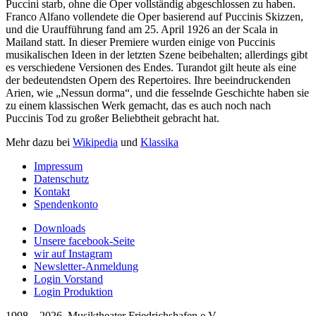
Puccini starb, ohne die Oper vollständig abgeschlossen zu haben.
Franco Alfano vollendete die Oper basierend auf Puccinis Skizzen,
und die Uraufführung fand am 25. April 1926 an der Scala in
Mailand statt. In dieser Premiere wurden einige von Puccinis
musikalischen Ideen in der letzten Szene beibehalten; allerdings gibt
es verschiedene Versionen des Endes.
Turandot
gilt heute als eine
der bedeutendsten Opern des Repertoires. Ihre beeindruckenden
Arien, wie „Nessun dorma“, und die fesselnde Geschichte haben sie
zu einem klassischen Werk gemacht, das es auch noch nach
Puccinis Tod zu großer Beliebtheit gebracht hat.
Mehr dazu bei
Wikipedia
und
Klassika
Impressum
Datenschutz
Kontakt
Spendenkonto
Downloads
Unsere facebook-Seite
wir auf Instagram
Newsletter-Anmeldung
Login Vorstand
Login Produktion
1998 – 2026 Musiktheater Friedrichshafen e.V.