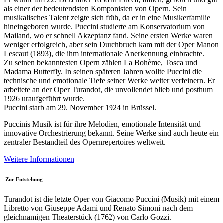
als einer der bedeutendsten Komponisten von Opern. Sein
musikalisches Talent zeigte sich früh, da er in eine Musikerfamilie
hineingeboren wurde. Puccini studierte am Konservatorium von
Mailand, wo er schnell Akzeptanz fand. Seine ersten Werke waren
weniger erfolgreich, aber sein Durchbruch kam mit der Oper
Manon
Lescaut
(1893), die ihm internationale Anerkennung einbrachte.
Zu seinen bekanntesten Opern zählen
La Bohème
,
Tosca
und
Madama Butterfly
. In seinen späteren Jahren wollte Puccini die
technische und emotionale Tiefe seiner Werke weiter verfeinern. Er
arbeitete an der Oper
Turandot
, die unvollendet blieb und posthum
1926 uraufgeführt wurde.
Puccini starb am 29. November 1924 in Brüssel.
Puccinis Musik ist für ihre Melodien, emotionale Intensität und
innovative Orchestrierung bekannt. Seine Werke sind auch heute ein
zentraler Bestandteil des Opernrepertoires weltweit.
Weitere Informationen
Zur Entstehung
Turandot
ist die letzte Oper von Giacomo Puccini (Musik) mit einem
Libretto von Giuseppe Adami und Renato Simoni nach dem
gleichnamigen Theaterstück (1762) von Carlo Gozzi.