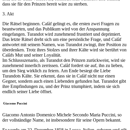
dass sie für den Prinzen bereit wäre zu sterben.
3. Akt
Die Rätsel beginnen. Calàf gelingt es, die ersten zwei Fragen zu
beantworten, und das Publikum wird von der Anspannung
eingefangen. Turandot wird zunehmend frustriert und deprimiert.
Das letzte Rätsel dreht sich um eine persönliche Frage, und Calàf
antwortet mit seinem Namen, was Turandot zwingt, ihre Position zu
überdenken. Trotz ihres Stolzes und ihrer Kälte wird sie berührt von
Calàfs Mut und seiner Loyalität.
Im Schlussszenario, als Turandot den Prinzen zurückweist, wird sie
zunehmend innerlich zerrissen. Calàf fordert sie auf, ihn zu lieben,
um den Sieg wirklich zu feiern. Am Ende besiegt die Liebe
Turandots Kälte. Sie erkennt, dass sie in Calàf nicht nur einen
Gegner, sondern auch einen Liebenden gefunden hat. Turandot gibt
ihre Empfindungen zu, und der Prinz triumphiert, indem sie sich
endlich seiner Liebe öffnet.
Giacomo Puccini
Giacomo Antonio Domenico Michele Secondo Maria Puccini
, so
der vollständige Name, ist insbesondere für seine Opern bekannt.
Er wurde am 22. Dezember 1858 in Lucca, Italien, geboren und gilt