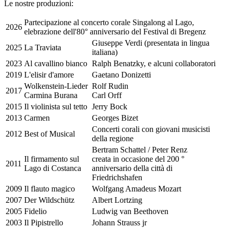
Le nostre produzioni:
Partecipazione al concerto corale
Singalong al Lago
,
2026
elebrazione dell'80° anniversario del Festival di Bregenz
Giuseppe Verdi (presentata in lingua
2025
La Traviata
italiana)
2023
Al cavallino bianco
Ralph Benatzky, e alcuni collaboratori
2019
L'elisir d'amore
Gaetano Donizetti
Wolkenstein-Lieder
Rolf Rudin
2017
Carmina Burana
Carl Orff
2015
Il violinista sul tetto
Jerry Bock
2013
Carmen
Georges Bizet
Concerti corali con giovani musicisti
2012
Best of Musical
della regione
Bertram Schattel / Peter Renz
Il firmamento sul
creata in occasione del 200 °
2011
Lago di Costanca
anniversario della città di
Friedrichshafen
2009
Il flauto magico
Wolfgang Amadeus Mozart
2007
Der Wildschütz
Albert Lortzing
2005
Fidelio
Ludwig van Beethoven
2003
Il Pipistrello
Johann Strauss jr