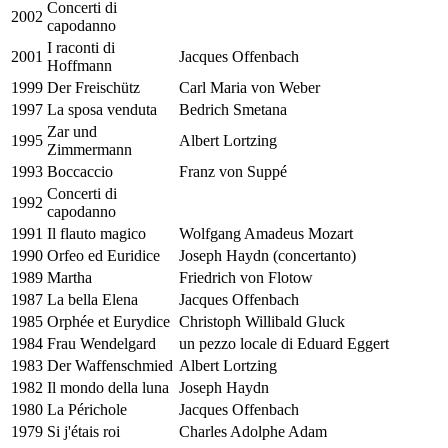
Concerti di
2002
capodanno
I raconti di
2001
Jacques Offenbach
Hoffmann
1999
Der Freischütz
Carl Maria von Weber
1997
La sposa venduta
Bedrich Smetana
Zar und
1995
Albert Lortzing
Zimmermann
1993
Boccaccio
Franz von Suppé
Concerti di
1992
capodanno
1991
Il flauto magico
Wolfgang Amadeus Mozart
1990
Orfeo ed Euridice
Joseph Haydn (concertanto)
1989
Martha
Friedrich von Flotow
1987
La bella Elena
Jacques Offenbach
1985
Orphée et Eurydice
Christoph Willibald Gluck
1984
Frau Wendelgard
un pezzo locale di Eduard Eggert
1983
Der Waffenschmied
Albert Lortzing
1982
Il mondo della luna
Joseph Haydn
1980
La Périchole
Jacques Offenbach
1979
Si j'étais roi
Charles Adolphe Adam